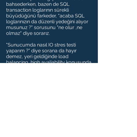
bahsederken, bazen de SQL
transaction loglarının sürekli
büyüdüğünü farkeder, "acaba SQL
loglarınızın da düzenli yedeğini alıyor
musunuz ?" sorusunu "ne olur ,ne
olmaz" diye sorarız.
"Sunucumda nasıl IO stres testi
yaparım ?" diye sorana da hayır
demez, yeri geldiğinde load
balancing, high avaliability konusunda
bildiğimizi hemen bir kağıt parçası
üzerinde çiziktirerek yardımcı olmaya
çalışırız. Ana iş kolumuz olmamasına
rağmen Disaster Recovery projesinde
bizi yanında isteyen dostlarımızla
geceleri çalışmaktan keyif alır,
sabahları da IT Monitoring
danışmanlığına devam ederiz.
"Ne iş olsa yaparım" demiyoruz ancak
IT dünyasının zorlu sularında yol
almaya çalışırken herkesin yol