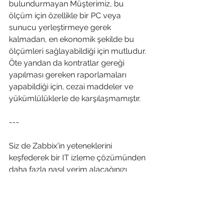
bulundurmayan Müşterimiz, bu 
ölçüm için özellikle bir PC veya 
sunucu yerleştirmeye gerek 
kalmadan, en ekonomik şekilde bu 
ölçümleri sağlayabildiği için mutludur. 
Öte yandan da kontratlar gereği 
yapılması gereken raporlamaları 
yapabildiği için, cezai maddeler ve 
yükümlülüklerle de karşılaşmamıştır.
---
Siz de Zabbix'in yeteneklerini 
keşfederek bir IT izleme çözümünden 
daha fazla nasıl verim alacağınızı 
öğrenmek isterseniz bize 
ulaşabilirsiniz. 30 yıllık toplam IT 
tecrübemiz ve 100'den fazla Zabbix 
kullanan her sektörden 