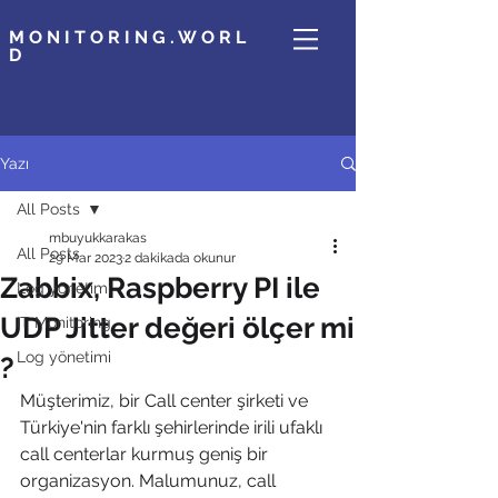
MONITORING.WORL
D
Yazı
All Posts
mbuyukkarakas
All Posts
29 Mar 2023
2 dakikada okunur
Zabbix, Raspberry PI ile
Log yönetimi
UDP Jitter değeri ölçer mi
IT Monitoring
Log yönetimi
?
Müşterimiz, bir Call center şirketi ve 
Türkiye'nin farklı şehirlerinde irili ufaklı 
call centerlar kurmuş geniş bir 
organizasyon. Malumunuz, call 