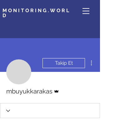
MONITORING.WORL
D
Diğer Eylemler
Takip Et
Admin
mbuyukkarakas