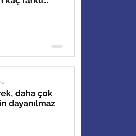
 kaç farklı
?
nur
ek, daha çok
in dayanılmaz