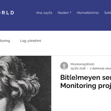
ORLD
Ana sayfa
Neden ?
Hizmetlerimiz
Sek
itoring
Log yönetimi
Monitoring.World
29 Eki 2018
2 dakikada oku
Bit(e)meyen sen
Monitoring proj