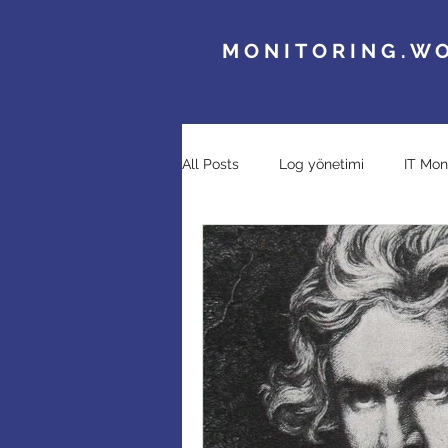
MONITORING.W
All Posts
Log yönetimi
IT Mon