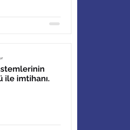
ur
istemlerinin
 ile imtihanı.