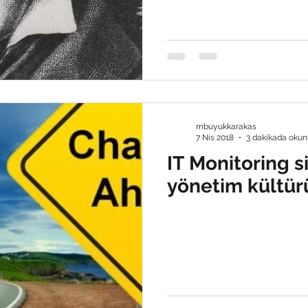
mbuyukkarakas
7 Nis 2018
3 dakikada okun
IT Monitoring s
yönetim kültürü