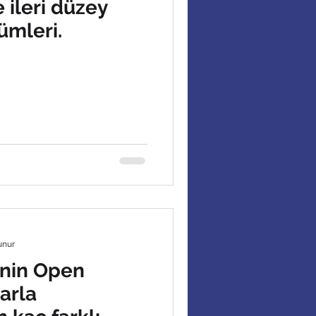
 ileri düzey
ümleri.
unur
sinin Open
arla