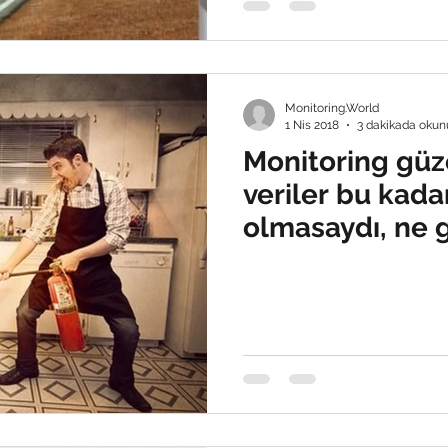
Monitoring.World
1 Nis 2018
3 dakikada okun
Monitoring güz
veriler bu kada
olmasaydı, ne 
ederdim...