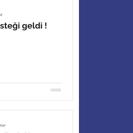
ur
teği geldi !
unur