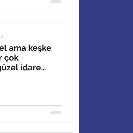
ur
el ama keşke
r çok
güzel idare