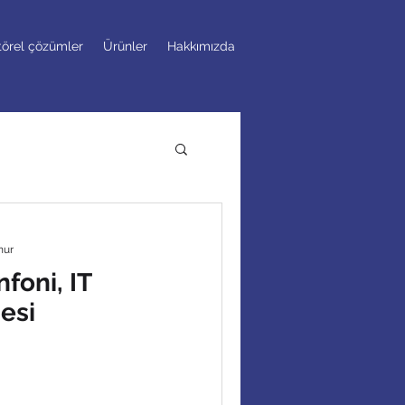
törel çözümler
Ürünler
Hakkımızda
nur
foni, IT
esi