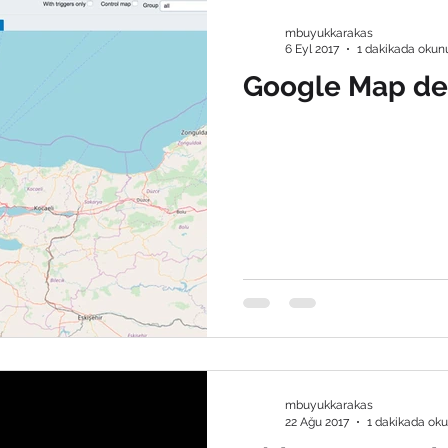
mbuyukkarakas
6 Eyl 2017
1 dakikada okun
Google Map des
mbuyukkarakas
22 Ağu 2017
1 dakikada ok