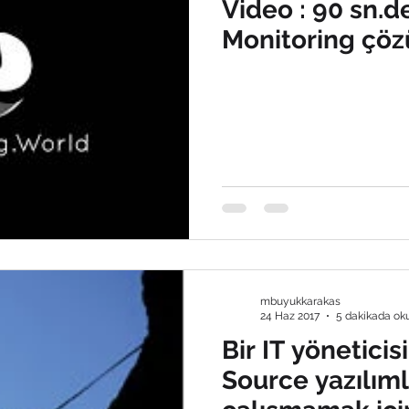
Video : 90 sn.de
Monitoring çöz
mbuyukkarakas
24 Haz 2017
5 dakikada ok
Bir IT yönetici
Source yazılıml